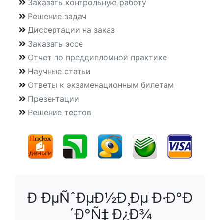
Заказать контрольную работу
Решение задач
Диссертации на заказ
Заказать эссе
Отчет по преддипломной практике
Научные статьи
Ответы к экзаменационным билетам
Презентации
Решение тестов
Ð ÐµÑˆÐµÐ½Ð¸Ðµ Ð·Ð°Ð
´Ð°Ñ‡ Ð¿Ð¾