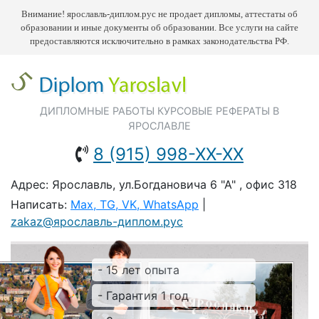
Внимание! ярославль-диплом.рус не продает дипломы, аттестаты об
образовании и иные документы об образовании. Все услуги на сайте
предоставляются исключительно в рамках законодательства РФ.
ДИПЛОМНЫЕ РАБОТЫ КУРСОВЫЕ РЕФЕРАТЫ В
ЯРОСЛАВЛЕ
8 (915) 998-ХХ-ХХ
Адрес: Ярославль, ул.Богдановича 6 "А" , офис 318
Написать:
Max, TG, VK, WhatsApp
|
zakaz@ярославль-диплом.рус
- 15 лет опыта
- Гарантия 1 год