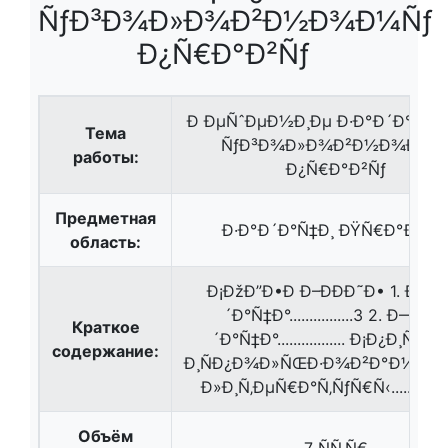
ÑƒÐ³Ð¾Ð»Ð¾Ð²Ð½Ð¾Ð¼Ñƒ
Ð¿Ñ€Ð°Ð²Ñƒ
Ð ÐµÑˆÐµÐ½Ð¸Ðµ Ð·Ð°Ð´Ð°Ñ‡ 
Тема
ÑƒÐ³Ð¾Ð»Ð¾Ð²Ð½Ð¾Ð¼Ñ
работы:
Ð¿Ñ€Ð°Ð²Ñƒ
Предметная
Ð·Ð°Ð´Ð°Ñ‡Ð¸ ÐŸÑ€Ð°Ð²Ð
область:
Ð¡ÐžÐ”Ð•Ð Ð–ÐÐÐ˜Ð• 1. Ð—Ð
´Ð°Ñ‡Ð°................3 2. Ð—Ð°Ð
Краткое
´Ð°Ñ‡Ð°................. Ð¡Ð¿Ð¸ÑÐ¾
содержание:
Ð¸ÑÐ¿Ð¾Ð»ÑŒÐ·Ð¾Ð²Ð°Ð½Ð½
Ð»Ð¸Ñ‚ÐµÑ€Ð°Ñ‚ÑƒÑ€Ñ‹................
Объём