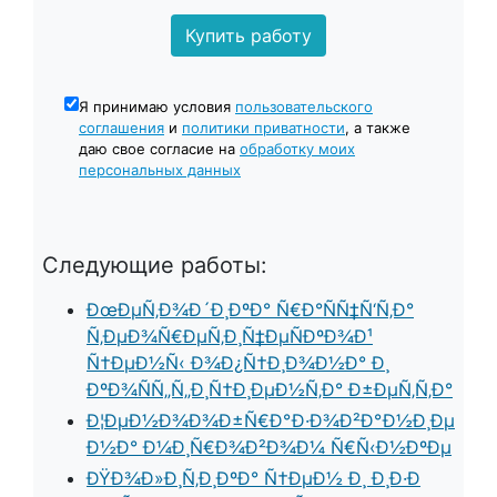
Я принимаю условия
пользовательского
соглашения
и
политики приватности
, а также
даю свое согласие на
обработку моих
персональных данных
Следующие работы:
ÐœÐµÑ‚Ð¾Ð´Ð¸ÐºÐ° Ñ€Ð°ÑÑ‡Ñ‘Ñ‚Ð°
Ñ‚ÐµÐ¾Ñ€ÐµÑ‚Ð¸Ñ‡ÐµÑÐºÐ¾Ð¹
Ñ†ÐµÐ½Ñ‹ Ð¾Ð¿Ñ†Ð¸Ð¾Ð½Ð° Ð¸
ÐºÐ¾ÑÑ„Ñ„Ð¸Ñ†Ð¸ÐµÐ½Ñ‚Ð° Ð±ÐµÑ‚Ñ‚Ð°
Ð¦ÐµÐ½Ð¾Ð¾Ð±Ñ€Ð°Ð·Ð¾Ð²Ð°Ð½Ð¸Ðµ
Ð½Ð° Ð¼Ð¸Ñ€Ð¾Ð²Ð¾Ð¼ Ñ€Ñ‹Ð½ÐºÐµ
ÐŸÐ¾Ð»Ð¸Ñ‚Ð¸ÐºÐ° Ñ†ÐµÐ½ Ð¸ Ð¸Ð·Ð