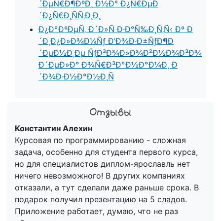
´ÐµÑ€Ð¶ÐºÐ¸ Ð½Ð° Ð¿Ñ€ÐµÐ
´Ð¿Ñ€Ð¸ÑÑ‚Ð¸Ð¸
Ð¿Ð°ÐºÐµÑ‚ Ð´Ð»Ñ Ð·Ð°Ñ‰Ð¸Ñ‚Ñ‹ Ðº Ð
´Ð¸Ð¿Ð»Ð¾Ð¼Ñƒ Ð’Ð¾Ð·Ð±ÑƒÐ¶Ð
´ÐµÐ½Ð¸Ðµ ÑƒÐ³Ð¾Ð»Ð¾Ð²Ð½Ð¾Ð³Ð¾
Ð´ÐµÐ»Ð° Ð¾Ñ€Ð³Ð°Ð½Ð°Ð¼Ð¸ Ð
´Ð¾Ð·Ð½Ð°Ð½Ð¸Ñ
Константин Алехин
Курсовая по программированию - сложная
задача, особенно для студента первого курса,
но для специалистов диплом-ярославль нет
ничего невозможного! В других компаниях
отказали, а тут сделали даже раньше срока. В
подарок получил презентацию на 5 сладов.
Приложение работает, думаю, что не раз