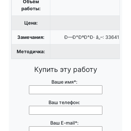
Объём
работы:
Цена:
Замечания:
Ð—Ð°ÐºÐ°Ð· â„–: 33641 Ð 
Методичка:
Купить эту работу
Ваше имя*:
Ваш телефон:
Ваш E-mail*: