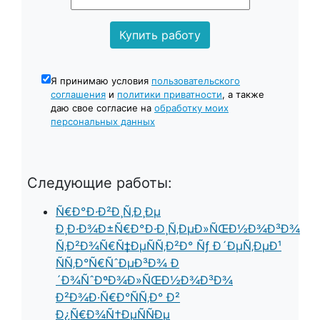
Я принимаю условия
пользовательского
соглашения
и
политики приватности
, а также
даю свое согласие на
обработку моих
персональных данных
Следующие работы:
Ñ€Ð°Ð·Ð²Ð¸Ñ‚Ð¸Ðµ
Ð¸Ð·Ð¾Ð±Ñ€Ð°Ð·Ð¸Ñ‚ÐµÐ»ÑŒÐ½Ð¾Ð³Ð¾
Ñ‚Ð²Ð¾Ñ€Ñ‡ÐµÑÑ‚Ð²Ð° Ñƒ Ð´ÐµÑ‚ÐµÐ¹
ÑÑ‚Ð°Ñ€ÑˆÐµÐ³Ð¾ Ð
´Ð¾ÑˆÐºÐ¾Ð»ÑŒÐ½Ð¾Ð³Ð¾
Ð²Ð¾Ð·Ñ€Ð°ÑÑ‚Ð° Ð²
Ð¿Ñ€Ð¾Ñ†ÐµÑÑÐµ