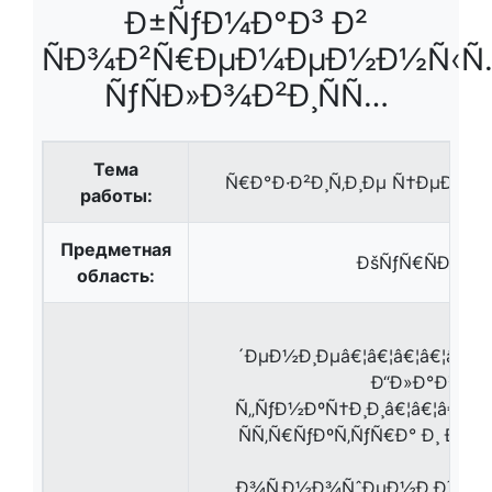
Ð±ÑƒÐ¼Ð°Ð³ Ð²
ÑÐ¾Ð²Ñ€ÐµÐ¼ÐµÐ½Ð½Ñ‹Ñ
ÑƒÑÐ»Ð¾Ð²Ð¸ÑÑ…
Тема
Ñ€Ð°Ð·Ð²Ð¸Ñ‚Ð¸Ðµ Ñ†ÐµÐ½Ð
работы:
Предметная
ÐšÑƒÑ€ÑÐ¾Ð
область:
´ÐµÐ½Ð¸Ðµâ€¦â€¦â€¦â€¦â€¦â€¦â
Ð“Ð»Ð°Ð²Ð° 
Ñ„ÑƒÐ½ÐºÑ†Ð¸Ð¸â€¦â€¦â€¦â€¦â€
ÑÑ‚Ñ€ÑƒÐºÑ‚ÑƒÑ€Ð° Ð¸ Ð¼
Ð¾Ñ‚Ð½Ð¾ÑˆÐµÐ½Ð¸Ð¹â€¦â€¦â€¦