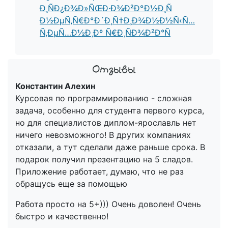
Ð¸ÑÐ¿Ð¾Ð»ÑŒÐ·Ð¾Ð²Ð°Ð½Ð¸Ñ
Ð½ÐµÑ‚Ñ€Ð°Ð´Ð¸Ñ†Ð¸Ð¾Ð½Ð½Ñ‹Ñ…
Ñ‚ÐµÑ…Ð½Ð¸Ðº Ñ€Ð¸ÑÐ¾Ð²Ð°Ñ
Константин Алехин
Курсовая по программированию - сложная
задача, особенно для студента первого курса,
но для специалистов диплом-ярославль нет
ничего невозможного! В других компаниях
отказали, а тут сделали даже раньше срока. В
подарок получил презентацию на 5 сладов.
Приложение работает, думаю, что не раз
обращусь еще за помощью
Работа просто на 5+))) Очень доволен! Очень
быстро и качественно!