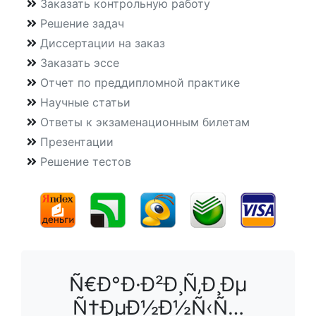
Заказать контрольную работу
Решение задач
Диссертации на заказ
Заказать эссе
Отчет по преддипломной практике
Научные статьи
Ответы к экзаменационным билетам
Презентации
Решение тестов
Ñ€Ð°Ð·Ð²Ð¸Ñ‚Ð¸Ðµ
Ñ†ÐµÐ½Ð½Ñ‹Ñ…