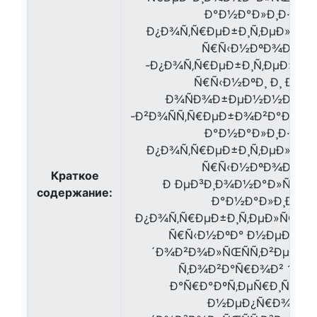
Ð°Ð½Ð°Ð»Ð¸Ð·Ð°
Ð¿Ð¾Ñ‚Ñ€ÐµÐ±Ð¸Ñ‚ÐµÐ»ÑŒÑ
Ñ€Ñ‹Ð½ÐºÐ¾Ð² 7
-Ð¿Ð¾Ñ‚Ñ€ÐµÐ±Ð¸Ñ‚ÐµÐ»ÑŒÑ
Ñ€Ñ‹Ð½ÐºÐ¸ Ð¸ Ð¸Ñ…
Ð¾ÑÐ¾Ð±ÐµÐ½Ð½Ð¾ÑÑ‚
-Ð²Ð¾ÑÑ‚Ñ€ÐµÐ±Ð¾Ð²Ð°Ð½Ð
Ð°Ð½Ð°Ð»Ð¸Ð·Ð°
Ð¿Ð¾Ñ‚Ñ€ÐµÐ±Ð¸Ñ‚ÐµÐ»ÑŒÑ
Ñ€Ñ‹Ð½ÐºÐ¾Ð² 9
Краткое
Ð ÐµÐ³Ð¸Ð¾Ð½Ð°Ð»ÑŒÐ½
содержание:
Ð°Ð½Ð°Ð»Ð¸Ð·
Ð¿Ð¾Ñ‚Ñ€ÐµÐ±Ð¸Ñ‚ÐµÐ»ÑŒÑ
Ñ€Ñ‹Ð½ÐºÐ° Ð½ÐµÐ¿Ñ€
´Ð¾Ð²Ð¾Ð»ÑŒÑÑ‚Ð²ÐµÐ½
Ñ‚Ð¾Ð²Ð°Ñ€Ð¾Ð² 18 - 
Ð°Ñ€Ð°ÐºÑ‚ÐµÑ€Ð¸ÑÑ‚Ð¸
Ð½ÐµÐ¿Ñ€Ð¾Ð